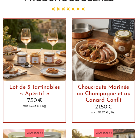
Lot de 3 Tartinables
Choucroute Marinée
« Apéritif »
au Champagne et au
7.50
€
Canard Confit
soit
13.39
€
/ Kg
21.50
€
soit
38.39
€
/ Kg
PROMO !
PROMO !