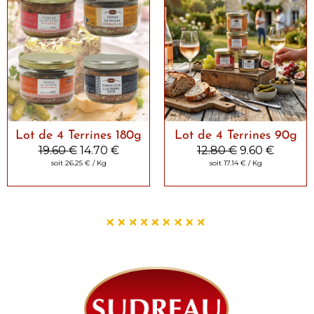
Lot de 4 Terrines 180g
Lot de 4 Terrines 90g
19.60
€
14.70
€
12.80
€
9.60
€
soit
26.25
€
/ Kg
soit
17.14
€
/ Kg